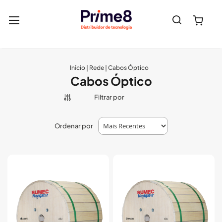
Pesquisa
Meu 
Início
Rede
Cabos Óptico
Cabos Óptico
Filtrar por
Ordenar por