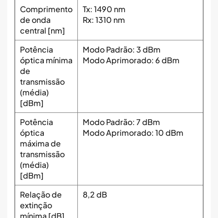
Comprimento
Tx: 1490 nm
de onda
Rx: 1310 nm
central [nm]
Potência
Modo Padrão: 3 dBm
óptica mínima
Modo Aprimorado: 6 dBm
de
transmissão
(média)
[dBm]
Potência
Modo Padrão: 7 dBm
óptica
Modo Aprimorado: 10 dBm
máxima de
transmissão
(média)
[dBm]
Relação de
8,2 dB
extinção
mínima [dB]