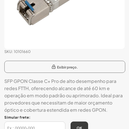
Saltar
SKU
10101660
para
o
Exibir preço.
início
da
SFP GPON Classe C+ Pro de alto desempenho para
Galeria
redes FTTH, oferecendo alcance de até 60 km e
de
operação em modo padrão ou aprimorado. Ideal para
imagens
provedores que necessitam de maior orçamento
óptico e cobertura estendida em redes GPON.
Simular frete:
OK