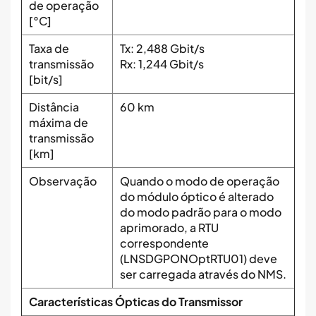
de operação
[°C]
Taxa de
Tx: 2,488 Gbit/s
transmissão
Rx: 1,244 Gbit/s
[bit/s]
Distância
60 km
máxima de
transmissão
[km]
Observação
Quando o modo de operação
do módulo óptico é alterado
do modo padrão para o modo
aprimorado, a RTU
correspondente
(LNSDGPONOptRTU01) deve
ser carregada através do NMS.
Características Ópticas do Transmissor