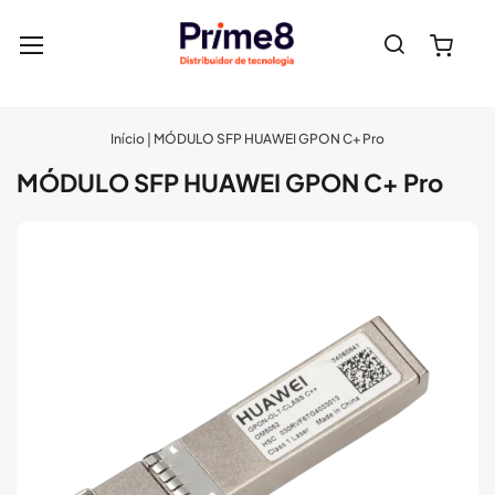
Pesquisa
Meu 
Início
MÓDULO SFP HUAWEI GPON C+ Pro
MÓDULO SFP HUAWEI GPON C+ Pro
Pular
para
o
final
da
Galeria
de
imagens