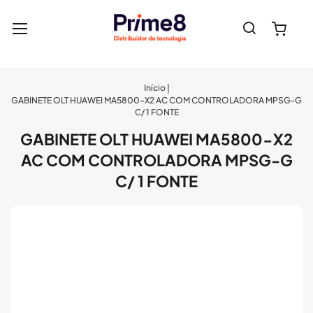
Pesquisa
Meu 
Início
GABINETE OLT HUAWEI MA5800-X2 AC COM CONTROLADORA MPSG-G
C/ 1 FONTE
GABINETE OLT HUAWEI MA5800-X2
AC COM CONTROLADORA MPSG-G
C/ 1 FONTE
Pular
para
o
final
da
Galeria
de