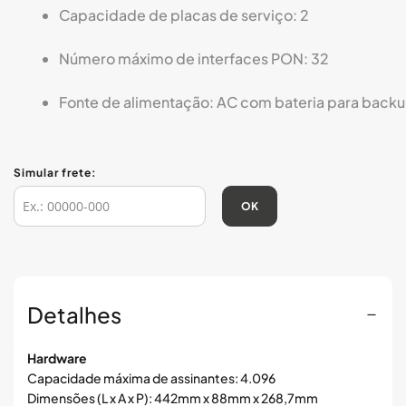
imagens
Capacidade de placas de serviço: 2
Número máximo de interfaces PON: 32
Fonte de alimentação: AC com bateria para back
Simular frete:
OK
Detalhes
Hardware
Capacidade máxima de assinantes: 4.096
Dimensões (L x A x P): 442mm x 88mm x 268,7mm