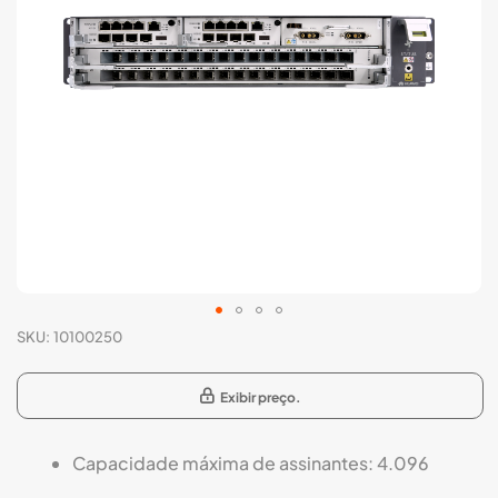
imagens
Saltar
SKU
10100250
para
o
Exibir preço.
início
da
Galeria
Capacidade máxima de assinantes: 4.096
de