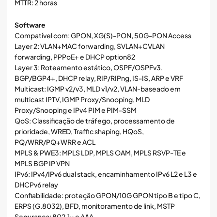
MTTR: 2 horas
Software
Compatível com: GPON, XG(S)-PON, 50G-PON Access
Layer 2: VLAN+MAC forwarding, SVLAN+CVLAN
forwarding, PPPoE+ e DHCP option82
Layer 3: Roteamento estático, OSPF/OSPFv3,
BGP/BGP4+, DHCP relay, RIP/RIPng, IS-IS, ARP e VRF
Multicast: IGMP v2/v3, MLD v1/v2, VLAN-baseado em
multicast IPTV, IGMP Proxy/Snooping, MLD
Proxy/Snooping e IPv4 PIM e PIM-SSM
QoS: Classificação de tráfego, processamento de
prioridade, WRED, Traffic shaping, HQoS,
PQ/WRR/PQ+WRR e ACL
MPLS & PWE3: MPLS LDP, MPLS OAM, MPLS RSVP-TE e
MPLS BGP IP VPN
IPv6: IPv4/IPv6 dual stack, encaminhamento IPv6 L2 e L3 e
DHCPv6 relay
Confiabilidade: proteção GPON/10G GPON tipo B e tipo C,
ERPS (G.8032), BFD, monitoramento de link, MSTP
Segurança: 802.1x e AAA